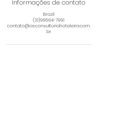
Informações de contato
Brazil
(31)99564-7991
contato@asconsultoriahoteleira.com.
br
QUER RECEBER NOSSA
APRESENTAÇÃO?
PREENCHA OS DADOS ABAIXO:
Enviar