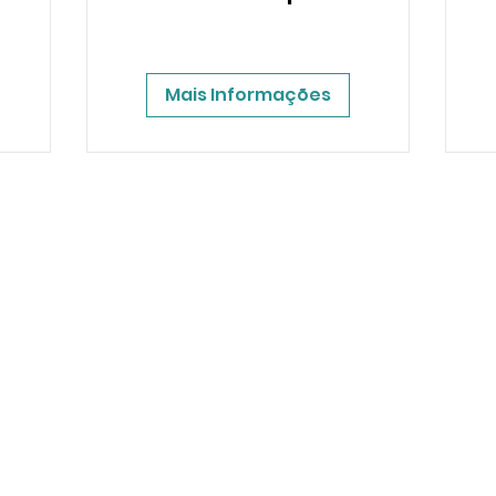
Mais Informações
UER RECEBER NOS
APRESENTAÇÃO?
PREENCHA OS DADOS ABAIXO: